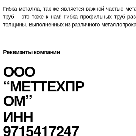
(2)
4,2 мм
Гибка металла, так же является важной частью мет
труб – это тоже к нам! Гибка профильных труб раз
(2)
4,4 мм
толщины. Выполненных из различного металлопрока
(1)
4,5 мм
(2)
4,7 мм
Реквизиты компании
(3)
4,8 мм
ООО
(2)
4,9 мм
“МЕТТЕХПР
(2)
5,5 мм
(6)
ОМ”
5 мм
(2)
5,2 мм
ИНН
(1)
5,3 мм
9715417247
(2)
5,8 мм