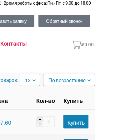
Время работы офиса: Пн.- Пт. с 9.00 до 18.00
авить заявку
Обратный звонок
Контакты
₽
0.00
товаров:
12
По возрастанию
ена
Кол-во
Купить
Купить
87.60