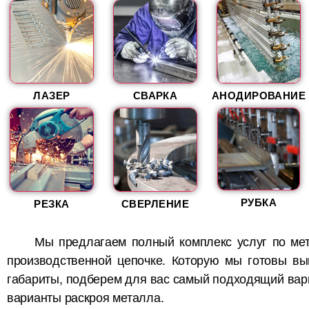
(5)
3,5 мм
(4)
3,1 мм
(4)
3,3 мм
ЛАЗЕР
СВАРКА
АНОДИРОВАНИЕ
(4)
3,4 мм
(4)
3,6 мм
(4)
3,7 мм
(4)
3,9 мм
РУБКА
РЕЗКА
СВЕРЛЕНИЕ
(3)
3.8 мм
(7)
Мы предлагаем полный комплекс услуг по мет
4 мм
производственной цепочке. Которую мы готовы вы
(2)
4,5 мм
габариты, подберем для вас самый подходящий вариа
(2)
варианты раскроя металла.
4,1 мм