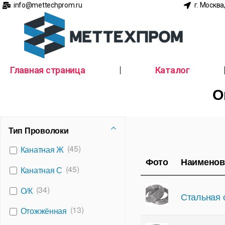
info@mettechprom.ru
г. Москва
Главная страница
Каталог
О
Тип Проволоки
(45)
Канатная Ж
Фото
Наименов
(45)
Канатная С
(34)
О/К
Стальная 
(13)
Отожжённая