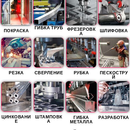
ГИБКА ТРУБ
ФРЕЗЕРОВК
ПОКРАСКА
ШЛИФОВКА
А
РЕЗКА
СВЕРЛЕНИЕ
РУБКА
ПЕСКОСТРУ
Й
ЦИНКОВАНИ
ШТАМПОВК
ГИБКА
РАЗРАБОТКА
Е
А
МЕТАЛЛА