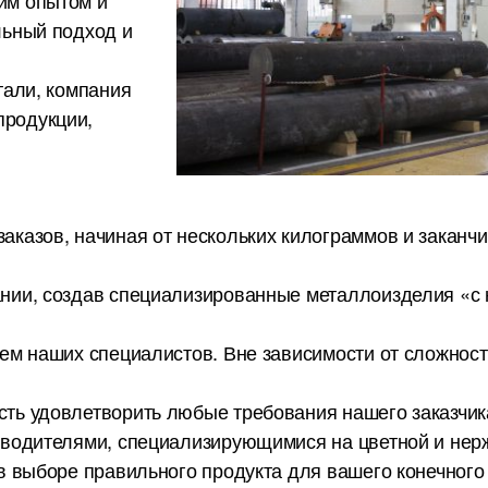
им опытом и
льный подход и
тали, компания
родукции,
казов, начиная от нескольких килограммов и заканч
ии, создав специализированные металлоизделия «с н
ем наших специалистов. Вне зависимости от сложност
ть удовлетворить любые требования нашего заказчик
зводителями, специализирующимися на цветной и не
в выборе правильного продукта для вашего конечного