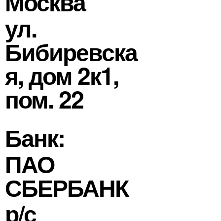
Москва
ул.
Бибиревска
я, дом 2к1,
пом. 22
Банк:
ПАО
СБЕРБАНК
р/с