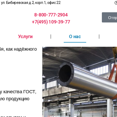
, ул. Бибиревская д.2, корп.1, офис 22
8-800-777-2904
Отпр
+7(495) 109-39-77
Услуги
О нас
я, как надёжного
у качества ГОСТ,
ную продукцию