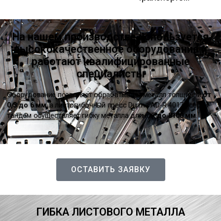
На нашем производстве используется
высококачественное оборудование и
работают квалифицированные
специалисты
Оборудование позволяет обрабатывать металл толщиной
от
0,3 до 6 мм
, а листогибочный пресс Durma AD-R 40175 серии
тандем осуществляет гибку металла длиной
до 8100 мм
.
ОСТАВИТЬ ЗАЯВКУ
ГИБКА ЛИСТОВОГО МЕТАЛЛА