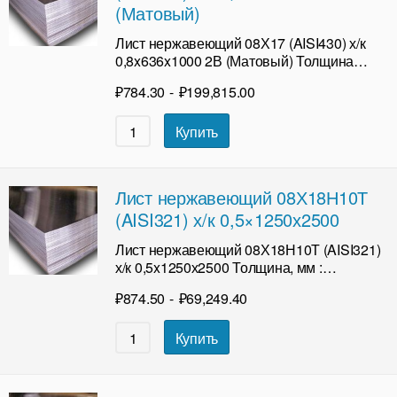
(Матовый)
Лист нержавеющий 08Х17 (AISI430) х/к
0,8x636x1000 2В (Матовый) Толщина…
₽
784.30
-
₽
199,815.00
Купить
Лист нержавеющий 08Х18Н10Т
(AISI321) х/к 0,5×1250х2500
Лист нержавеющий 08Х18Н10Т (AISI321)
х/к 0,5x1250х2500 Толщина, мм :…
₽
874.50
-
₽
69,249.40
Купить