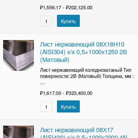
₽
1,556.17
-
₽
202,125.00
Купить
Лист нержавеющий 08Х18Н10
(AISI304) х/к 0,5×1000х1250 2В
(Матовый)
Лист нержавеющий холоднокатаный Тип
поверхности: 2В (Матовый) Толщина, мм :
…
₽
1,617.00
-
₽
323,400.00
Купить
Лист нержавеющий 08Х17
(AISI430) х/к 0,5×1000х2000 4N