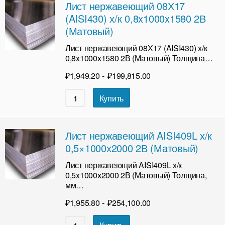
Лист нержавеющий 08Х17
(AISI430) х/к 0,8x1000x1580 2В
(Матовый)
Лист нержавеющий 08Х17 (AISI430) х/к
0,8x1000x1580 2В (Матовый) Толщина…
₽
1,949.20
-
₽
199,815.00
Купить
Лист нержавеющий AISI409L х/к
0,5×1000х2000 2В (Матовый)
Лист нержавеющий AISI409L х/к
0,5x1000х2000 2В (Матовый) Толщина,
мм…
₽
1,955.80
-
₽
254,100.00