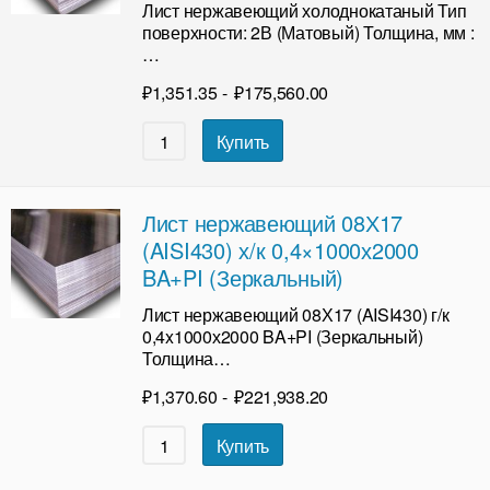
Лист нержавеющий холоднокатаный Тип
поверхности: 2В (Матовый) Толщина, мм :
…
₽
1,351.35
-
₽
175,560.00
Купить
Лист нержавеющий 08Х17
(AISI430) х/к 0,4×1000х2000
BA+PI (Зеркальный)
Лист нержавеющий 08Х17 (AISI430) г/к
0,4x1000х2000 BA+PI (Зеркальный)
Толщина…
₽
1,370.60
-
₽
221,938.20
Купить