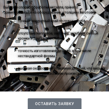
Выбирая способ обработки металла, принято
ориентироваться на оборудование и толщину заготовки.
точный, аккуратный край по границе руба;
отсутствие наплывов, заусенец, зазубрин, смятой
кромки и других отклонений;
точность изготовления деталей, в том числе
нестандартной формы;
высокая скорость изготовления деталей, что весьма
существенно при массовом производстве.
ОСТАВИТЬ ЗАЯВКУ