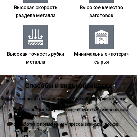
Высокая скорость
Высокое качество
раздела металла
заготовок
Высокая точность рубки
Минимальные «потери»
металла
сырья
Способы и виды обработки
Наша компания оказывает несколько видов рубки металла.:
ручная, автоматизированная, полуавтоматизированная
рубка;
обработка с применением пресса, зажимов, тисков,
станины;