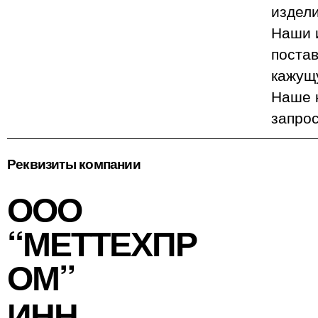
издели
Наши 
поста
кажущу
Наше к
запро
Реквизиты компании
ООО
“МЕТТЕХПР
ОМ”
ИНН