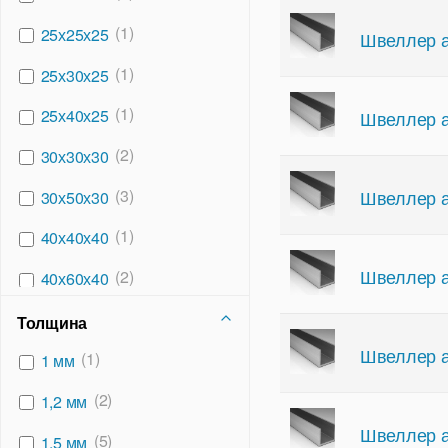
(1)
25х25х25
Швеллер а
(1)
25х30х25
(1)
25х40х25
Швеллер а
(2)
30х30х30
Швеллер а
(3)
30х50х30
(1)
40х40х40
Швеллер а
(2)
40х60х40
(1)
40х80х40
Толщина
Швеллер а
(1)
(1)
50х100х50
1 мм
(1)
(2)
50х80х50
1,2 мм
Швеллер а
(1)
(5)
60х130х60
1,5 мм