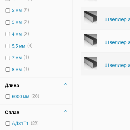
(1)
(9)
65х150х65
2 мм
Швеллер а
(1)
(2)
80х140х80
3 мм
(3)
4 мм
Швеллер а
(4)
5,5 мм
(1)
7 мм
Швеллер а
(1)
8 мм
Длина
(28)
6000 мм
Сплав
(28)
АД31Т1