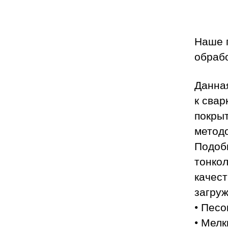
Наше 
обрабо
Данная
к сва
покры
методо
Подоб
тонко
качест
загруж
• Песо
• Мелк