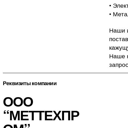
• Элек
• Мета
Наши 
поста
кажущу
Наше к
запро
Реквизиты компании
ООО
“МЕТТЕХПР