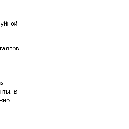
руйной
еталлов
из
нты. В
ожно