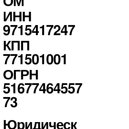
ОМ”
ИНН
9715417247
КПП
771501001
ОГРН
51677464557
73
Юридическ