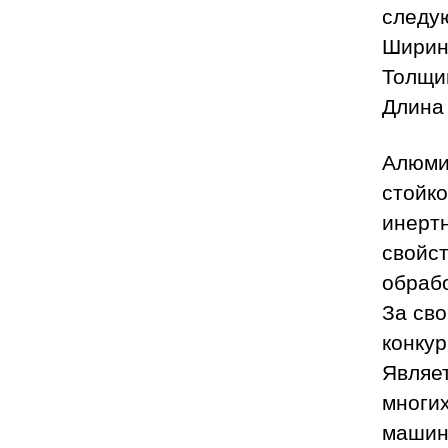
следу
Ширина
Толщин
Длина 
Алюми
стойко
инерт
свойс
обрабо
За св
конку
Являе
многи
машин