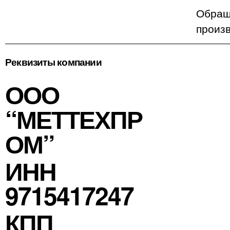
Обраща
произ
Реквизиты компании
ООО
“МЕТТЕХПР
ОМ”
ИНН
9715417247
КПП