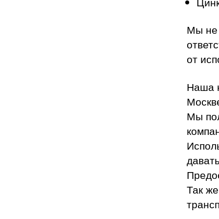
Цинк
Мы не 
ответс
от исп
Наша 
Москв
Мы по
компан
Испол
давать
Предос
Так ж
транс