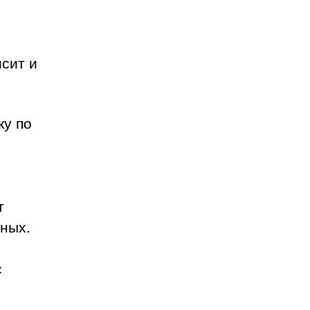
исит и
ку по
т
чных.
с