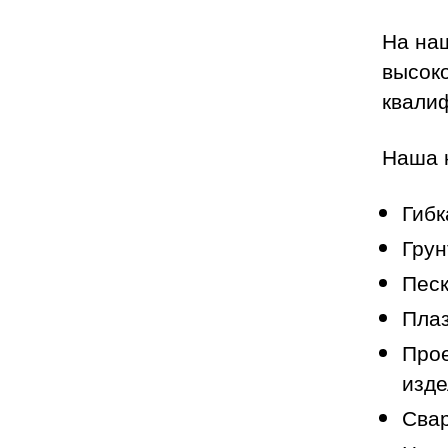
На на
высок
квали
Наша 
Гибк
Грун
Песк
Плаз
Прое
изде
Свар