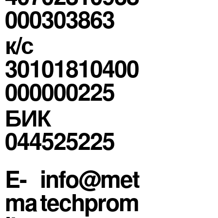
000303863
к/с
30101810400
000000225
БИК
044525225
E-
info@met
ma
techprom